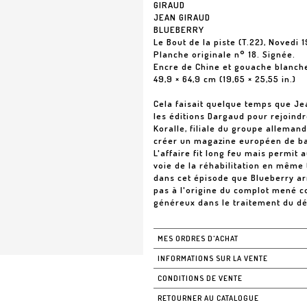
GIRAUD
JEAN GIRAUD
BLUEBERRY
Le Bout de la piste (T.22), Novedi 
Planche originale n° 18. Signée.
Encre de Chine et gouache blanch
49,9 × 64,9 cm (19,65 × 25,55 in.)
Cela faisait quelque temps que Jea
les éditions Dargaud pour rejoindr
Koralle, filiale du groupe alleman
créer un magazine européen de ba
L'affaire fit long feu mais permit
voie de la réhabilitation en même 
dans cet épisode que Blueberry arr
pas à l'origine du complot mené co
généreux dans le traitement du dét
MES ORDRES D'ACHAT
INFORMATIONS SUR LA VENTE
CONDITIONS DE VENTE
RETOURNER AU CATALOGUE