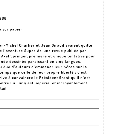
1986
e sur papier
n-Michel Charlier et Jean Giraud avaient quitté
e l'aventure Super-As, une revue publiée par
d Axel Springer, première et unique tentative pour
nde dessinée paraissant en cinq langues.
 au duo d'auteurs d'emmener leur héros sur la
temps que celle de leur propre liberté : c'est
ive à convaincre le Président Grant qu'il n'est
ntre lui. Gir y est impérial et incroyablement
ail.