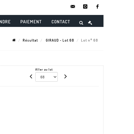
contact@danielmaghenencheres.
instagram
facebook
ENDRE
PAIEMENT
CONTACT
Résultat
GIRAUD - Lot 68
Lot n° 68
Aller au lot