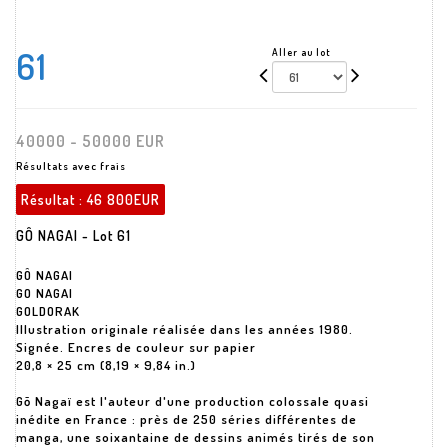
61
Aller au lot
40000 - 50000 EUR
Résultats avec frais
Résultat :
46 800EUR
GÔ NAGAI - Lot 61
GÔ NAGAI
GO NAGAI
GOLDORAK
Illustration originale réalisée dans les années 1980.
Signée. Encres de couleur sur papier
20,8 × 25 cm (8,19 × 9,84 in.)
Gō Nagaï est l'auteur d'une production colossale quasi
inédite en France : près de 250 séries différentes de
manga, une soixantaine de dessins animés tirés de son