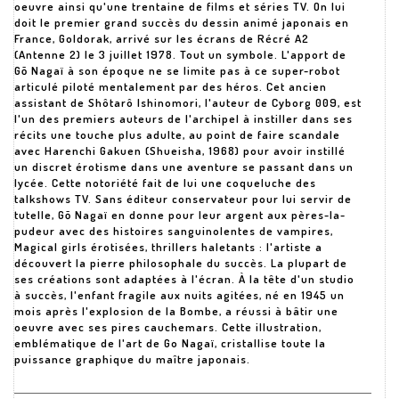
oeuvre ainsi qu'une trentaine de films et séries TV. On lui
doit le premier grand succès du dessin animé japonais en
France, Goldorak, arrivé sur les écrans de Récré A2
(Antenne 2) le 3 juillet 1978. Tout un symbole. L'apport de
Gō Nagaï à son époque ne se limite pas à ce super-robot
articulé piloté mentalement par des héros. Cet ancien
assistant de Shôtarô Ishinomori, l'auteur de Cyborg 009, est
l'un des premiers auteurs de l'archipel à instiller dans ses
récits une touche plus adulte, au point de faire scandale
avec Harenchi Gakuen (Shueisha, 1968) pour avoir instillé
un discret érotisme dans une aventure se passant dans un
lycée. Cette notoriété fait de lui une coqueluche des
talkshows TV. Sans éditeur conservateur pour lui servir de
tutelle, Gō Nagaï en donne pour leur argent aux pères-la-
pudeur avec des histoires sanguinolentes de vampires,
Magical girls érotisées, thrillers haletants : l'artiste a
découvert la pierre philosophale du succès. La plupart de
ses créations sont adaptées à l'écran. À la tête d'un studio
à succès, l'enfant fragile aux nuits agitées, né en 1945 un
mois après l'explosion de la Bombe, a réussi à bâtir une
oeuvre avec ses pires cauchemars. Cette illustration,
emblématique de l'art de Go Nagaï, cristallise toute la
puissance graphique du maître japonais.