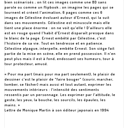
bien scénarisés ; on lit ces images comme une BD sans
parole ou comme un flipbook ; on imagine les pages qui se
tournent et créent l'animation, 6 pages comme ces 6
images de Célestine évoluant autour d'Ernest, qui la suit
dans ses mouvements. Célestine est minuscule mais elle
tient une place énorme : on ne voit qu'elle ! D'ailleurs elle
est en rouge quand l'habit d'Ernest disparaît presque dans
le blanc de la page. Ernest embêté par Célestine, c'est
l'histoire de sa vie. Tout en tendresse et en patience.
Célestine alpague, interpelle, embête Ernest. Son siège fait
partie de la mise en scène, elle en prend possession. Il n'en
peut plus mais il est à fond, endossant ses humeurs, tour à
tour protecteur, amusé.
« Pour ma part (mais pour ma part seulement), le plaisir de
dessiner c'est le plaisir de "faire bouger" (courir, marcher,
tomber, se fâcher) mais aussi et tout autant, exprimer les
mouvements intérieurs : l'intensité des sentiments
ressentis par un personnage. Les exprimer par l'attitude, le
geste, les yeux, la bouche, les sourcils, les épaules, les
mains. »
Lettre de Monique Martin à son éditeur japonais en 1994