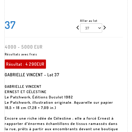
37
Aller au lot
4000 - 5000 EUR
Résultats avec frais
Résultat :
4 290EUR
GABRIELLE VINCENT - Lot 37
GABRIELLE VINCENT
ERNEST ET CÉLESTINE
Le Patchwork, Éditions Duculot 1982
Le Patchwork, illustration originale. Aquarelle sur papier
18,5 × 18 cm (7,28 × 7,09 in.)
Encore une riche idée de Célestine ; elle a forcé Ernest à
rapporter d'énormes échantillons de tissus ramassés dans
la rue, prêts à partir aux encombrants devant une boutique