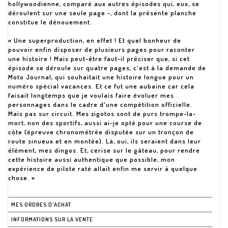
hollywoodienne, comparé aux autres épisodes qui, eux, se
déroulent sur une seule page -, dont la présente planche
constitue le dénouement.
« Une superproduction, en effet ! Et quel bonheur de
pouvoir enfin disposer de plusieurs pages pour raconter
une histoire ! Mais peut-être faut-il préciser que, si cet
épisode se déroule sur quatre pages, c'est à la demande de
Moto Journal, qui souhaitait une histoire longue pour un
numéro spécial vacances. Et ce fut une aubaine car cela
faisait longtemps que je voulais faire évoluer mes
personnages dans le cadre d'une compétition officielle.
Mais pas sur circuit. Mes zigotos sont de purs trompe-la-
mort, non des sportifs, aussi ai-je opté pour une course de
côte (épreuve chronométrée disputée sur un tronçon de
route sinueux et en montée). Là, oui, ils seraient dans leur
élément, mes dingos. Et, cerise sur le gâteau, pour rendre
cette histoire aussi authentique que possible, mon
expérience de pilote raté allait enfin me servir à quelque
chose. »
MES ORDRES D'ACHAT
INFORMATIONS SUR LA VENTE