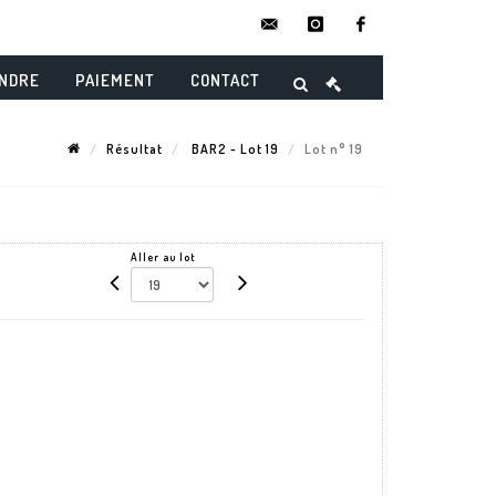
contact@danielmaghenencheres.
instagram
facebook
ENDRE
PAIEMENT
CONTACT
Résultat
BAR2 - Lot 19
Lot n° 19
Aller au lot