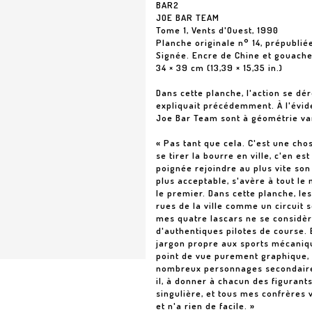
BAR2
JOE BAR TEAM
Tome 1, Vents d'Ouest, 1990
Planche originale n° 14, prépubli
Signée. Encre de Chine et gouache
34 × 39 cm (13,39 × 15,35 in.)
Dans cette planche, l'action se dér
expliquait précédemment. À l'évid
Joe Bar Team sont à géométrie vari
« Pas tant que cela. C'est une ch
se tirer la bourre en ville, c'en e
poignée rejoindre au plus vite son
plus acceptable, s'avère à tout le
le premier. Dans cette planche, le
rues de la ville comme un circuit 
mes quatre lascars ne se consid
d'authentiques pilotes de course. 
jargon propre aux sports mécaniqu
point de vue purement graphique, 
nombreux personnages secondaires
il, à donner à chacun des figurant
singulière, et tous mes confrères
et n'a rien de facile. »