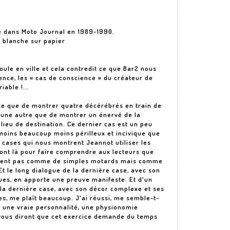
ée dans Moto Journal en 1989-1990.
 blanche sur papier
oule en ville et cela contredit ce que Bar2 nous
ence, les « cas de conscience » du créateur de
able !...
ose que de montrer quatre décérébrés en train de
st une autre que de montrer un énervé de la
 lieu de destination. Ce dernier cas est un peu
 moins beaucoup moins périlleux et incivique que
s cases qui nous montrent Jeannot utiliser les
sont là pour faire comprendre aux lecteurs que
èrent pas comme de simples motards mais comme
Et le long dialogue de la dernière case, avec son
es, en apporte une preuve manifeste. Et d'un
la dernière case, avec son décor complexe et ses
, me plaît beaucoup. J'ai réussi, me semble-t-
s une vraie personnalité, une physionomie
 vous diront que cet exercice demande du temps