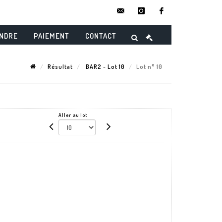
contact@danielmaghenencheres.
instagram
facebook
ENDRE
PAIEMENT
CONTACT
Résultat
BAR2 - Lot 10
Lot n° 10
Aller au lot