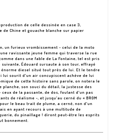
reproduction de celle dessinée en case 3,
re de Chine et gouache blanche sur papier
, un furieux vrombissement - celui de la moto
i une ravissante jeune femme qui traverse la rue
comme dans une fable de La Fontaine, tel est pris
e suivante, Édouard sursaute à son tour, effrayé
énorme diesel situé tout près de lui. Et le tendre
lui sourit d'un air concupiscent achève de lui
comique de cette histoire sans parole, on notera le
e planche, son souci du détail, la justesse des
eux de la passante, de dos, foulant d'un pas
tants de réalisme -, et jusqu'au cerné du « BROM
our le beau trait de plume, a cerné, non d'un
 mais en ayant recours à une multitude de
erie, du pinaillage ! diront peut-être les esprits
out bonnement.