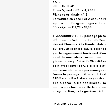
BAR2
JOE BAR TEAM
Tome 5, Vents d'Ouest, 2003
Planche originale n° 21.
La voiture en case 1 et 2 est une 
apposé sur l'original. Signée. Enc
35 × 47,4 cm (13,78 × 18,66 in.)
« WAAAROOOO »… Au passage piéton
d'Édouard - fait sursauter d'effro
devant l'homme à la Honda. Mais, 
qui croyait prendre car, la second
par le rugissement tonitruant d'un 
salut du musculeux camionneur qui 
glacer le sang. Outre l'efficacité 
soin avec lequel Bar2 a ciselé cett
mouvements de ses personnages - c
ferme le passage piéton, sont épa
BROM » que Bar2, dans sa passion p
épais, et facile, trait de pinceau,
minuscules hachures. De la maniaqu
chagrins. Non, de la générosité, t
MES ORDRES D'ACHAT