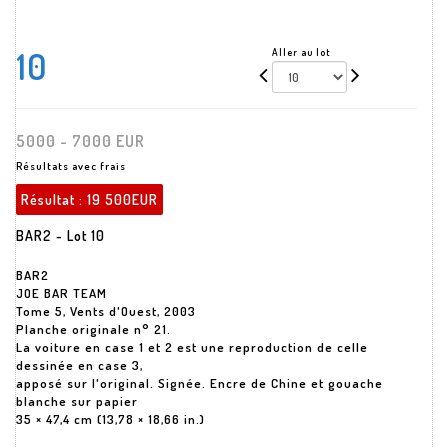
10
Aller au lot
5000 - 7000 EUR
Résultats avec frais
Résultat :
19 500EUR
BAR2 - Lot 10
BAR2
JOE BAR TEAM
Tome 5, Vents d'Ouest, 2003
Planche originale n° 21.
La voiture en case 1 et 2 est une reproduction de celle
dessinée en case 3,
apposé sur l'original. Signée. Encre de Chine et gouache
blanche sur papier
35 × 47,4 cm (13,78 × 18,66 in.)