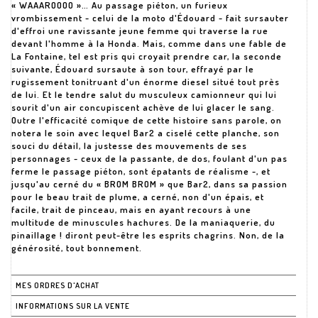
« WAAAROOOO »… Au passage piéton, un furieux
vrombissement - celui de la moto d'Édouard - fait sursauter
d'effroi une ravissante jeune femme qui traverse la rue
devant l'homme à la Honda. Mais, comme dans une fable de
La Fontaine, tel est pris qui croyait prendre car, la seconde
suivante, Édouard sursaute à son tour, effrayé par le
rugissement tonitruant d'un énorme diesel situé tout près
de lui. Et le tendre salut du musculeux camionneur qui lui
sourit d'un air concupiscent achève de lui glacer le sang.
Outre l'efficacité comique de cette histoire sans parole, on
notera le soin avec lequel Bar2 a ciselé cette planche, son
souci du détail, la justesse des mouvements de ses
personnages - ceux de la passante, de dos, foulant d'un pas
ferme le passage piéton, sont épatants de réalisme -, et
jusqu'au cerné du « BROM BROM » que Bar2, dans sa passion
pour le beau trait de plume, a cerné, non d'un épais, et
facile, trait de pinceau, mais en ayant recours à une
multitude de minuscules hachures. De la maniaquerie, du
pinaillage ! diront peut-être les esprits chagrins. Non, de la
générosité, tout bonnement.
MES ORDRES D'ACHAT
INFORMATIONS SUR LA VENTE