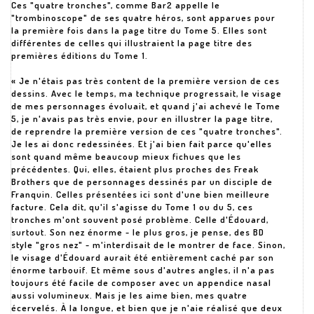
Ces "quatre tronches", comme Bar2 appelle le
"trombinoscope" de ses quatre héros, sont apparues pour
la première fois dans la page titre du Tome 5. Elles sont
différentes de celles qui illustraient la page titre des
premières éditions du Tome 1.
« Je n'étais pas très content de la première version de ces
dessins. Avec le temps, ma technique progressait, le visage
de mes personnages évoluait, et quand j'ai achevé le Tome
5, je n'avais pas très envie, pour en illustrer la page titre,
de reprendre la première version de ces "quatre tronches".
Je les ai donc redessinées. Et j'ai bien fait parce qu'elles
sont quand même beaucoup mieux fichues que les
précédentes. Qui, elles, étaient plus proches des Freak
Brothers que de personnages dessinés par un disciple de
Franquin. Celles présentées ici sont d'une bien meilleure
facture. Cela dit, qu'il s'agisse du Tome 1 ou du 5, ces
tronches m'ont souvent posé problème. Celle d'Édouard,
surtout. Son nez énorme - le plus gros, je pense, des BD
style "gros nez" - m'interdisait de le montrer de face. Sinon,
le visage d'Édouard aurait été entièrement caché par son
énorme tarbouif. Et même sous d'autres angles, il n'a pas
toujours été facile de composer avec un appendice nasal
aussi volumineux. Mais je les aime bien, mes quatre
écervelés. À la longue, et bien que je n'aie réalisé que deux