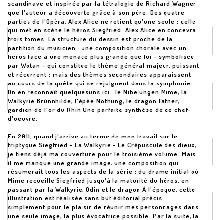
scandinave et inspirée par la tétralogie de Richard Wagner
que l'auteur a découverte grâce à son père. Des quatre
parties de l'Opéra, Alex Alice ne retient qu'une seule : celle
qui met en scène le héros Siegfried. Alex Alice en concevra
trois tomes. La structure du dessin est proche de la
partition du musicien : une composition chorale avec un
héros face à une menace plus grande que lui - symbolisée
par Wotan - qui constitue le thème général majeur, puissant
et récurrent ; mais des thèmes secondaires apparaissent
au cours de la quête qui se rejoignent dans la symphonie.
On en reconnaît quelquesuns ici : le Nibelungen Mime, la
Walkyrie Brünnhilde, l'épée Nothung, le dragon Fafner,
gardien de l'or du Rhin Une parfaite synthèse de ce chef-
d'oeuvre.
En 2011, quand j'arrive au terme de mon travail sur le
triptyque Siegfried - La Walkyrie - Le Crépuscule des dieux,
je tiens déjà ma couverture pour le troisième volume. Mais
il me manque une grande image, une composition qui
résumerait tous les aspects de la série : du drame initial où
Mime recueille Siegfried jusqu'à la maturité du héros, en
passant par la Walkyrie, Odin et le dragon À l'époque, cette
illustration est réalisée sans but éditorial précis :
simplement pour le plaisir de réunir mes personnages dans
une seule image, la plus évocatrice possible. Par la suite, la