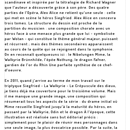
scandinave et inspirée par la tétralogie de Richard Wagner
que l'auteur a découverte grâce à son père. Des quatre
parties de l'Opéra, Alex Alice ne retient qu'une seule : celle
qui met en scène le héros Siegfried. Alex Alice en concevra
trois tomes. La structure du dessin est proche de la
partition du musicien : une composition chorale avec un
héros face à une menace plus grande que lui - symbolisée
par Wotan - qui constitue le thème général majeur, puissant
et récurrent ; mais des thèmes secondaires apparaissent
au cours de la quête qui se rejoignent dans la symphonie.
On en reconnaît quelquesuns ici : le Nibelungen Mime, la
Walkyrie Brünnhilde, l'épée Nothung, le dragon Fafner,
gardien de l'or du Rhin Une parfaite synthèse de ce chef-
d'oeuvre.
En 2011, quand j'arrive au terme de mon travail sur le
triptyque Siegfried - La Walkyrie - Le Crépuscule des dieux,
je tiens déjà ma couverture pour le troisième volume. Mais
il me manque une grande image, une composition qui
résumerait tous les aspects de la série : du drame initial où
Mime recueille Siegfried jusqu'à la maturité du héros, en
passant par la Walkyrie, Odin et le dragon À l'époque, cette
illustration est réalisée sans but éditorial précis :
simplement pour le plaisir de réunir mes personnages dans
une seule image, la plus évocatrice possible. Par la suite, la