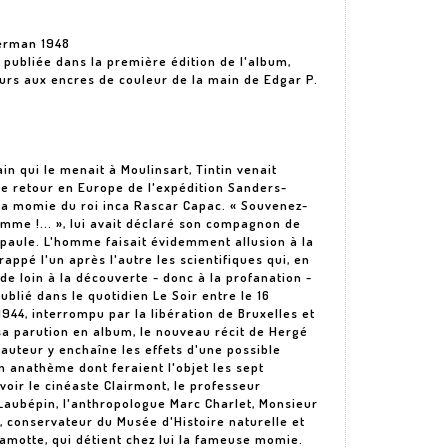
terman 1948
re publiée dans la première édition de l'album,
rs aux encres de couleur de la main de Edgar P.
ain qui le menait à Moulinsart, Tintin venait
le retour en Europe de l'expédition Sanders-
la momie du roi inca Rascar Capac. « Souvenez-
me !... », lui avait déclaré son compagnon de
épaule. L'homme faisait évidemment allusion à la
appé l'un après l'autre les scientifiques qui, en
de loin à la découverte - donc à la profanation -
blié dans le quotidien Le Soir entre le 16
44, interrompu par la libération de Bruxelles et
sa parution en album, le nouveau récit de Hergé
 L'auteur y enchaîne les effets d'une possible
n anathème dont feraient l'objet les sept
oir le cinéaste Clairmont, le professeur
aubépin, l'anthropologue Marc Charlet, Monsieur
 conservateur du Musée d'Histoire naturelle et
amotte, qui détient chez lui la fameuse momie.