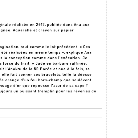
iginale réalisée en 2018, publiée dans Ana aux
ignée. Aquarelle et crayon sur papier
magination, tout comme le lot précédent. « Ces
nt été réalisées en même temps », explique Ana
dans la conception comme dans l'exécution. Je
la force du trait. » Jade en barbare raffinée,
it l'Anaktu de la BD Parée et nue à la fois, sa
elle fait sonner ses bracelets, telle la déesse
mée orange d'un feu hors-champ que soulèvent
 nuage d'or que repousse l'azur de sa cape ?
oujours un puissant tremplin pour les rêveries du