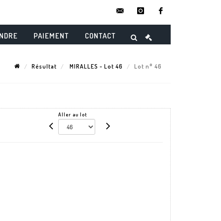
contact@danielmaghenencheres.
instagram
facebook
ENDRE
PAIEMENT
CONTACT
Résultat
MIRALLES - Lot 46
Lot n° 46
Aller au lot