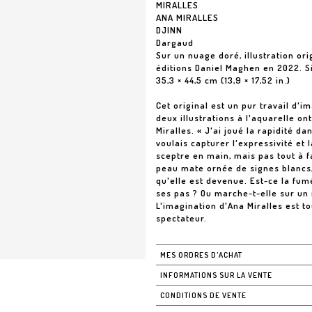
MIRALLES
ANA MIRALLES
DJINN
Dargaud
Sur un nuage doré, illustration or
éditions Daniel Maghen en 2022. S
35,3 × 44,5 cm (13,9 × 17,52 in.)
Cet original est un pur travail d'i
deux illustrations à l'aquarelle o
Miralles. « J'ai joué la rapidité 
voulais capturer l'expressivité et 
sceptre en main, mais pas tout à fa
peau mate ornée de signes blancs, 
qu'elle est devenue. Est-ce la fu
ses pas ? Ou marche-t-elle sur un
L'imagination d'Ana Miralles est t
spectateur.
MES ORDRES D'ACHAT
INFORMATIONS SUR LA VENTE
CONDITIONS DE VENTE