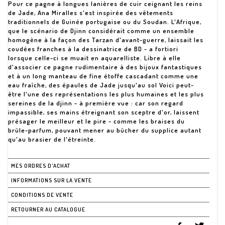
Pour ce pagne à longues lanières de cuir ceignant les reins
de Jade, Ana Miralles s'est inspirée des vêtements
traditionnels de Guinée portugaise ou du Soudan. L'Afrique,
que le scénario de Djinn considérait comme un ensemble
homogène à la façon des Tarzan d'avant-guerre, laissait les
coudées franches à la dessinatrice de BD - a fortiori
lorsque celle-ci se muait en aquarelliste. Libre à elle
d'associer ce pagne rudimentaire à des bijoux fantastiques
et à un long manteau de fine étoffe cascadant comme une
eau fraîche, des épaules de Jade jusqu'au sol Voici peut-
être l'une des représentations les plus humaines et les plus
sereines de la djinn - à première vue : car son regard
impassible, ses mains étreignant son sceptre d'or, laissent
présager le meilleur et le pire - comme les braises du
brûle-parfum, pouvant mener au bûcher du supplice autant
qu'au brasier de l'étreinte.
MES ORDRES D'ACHAT
INFORMATIONS SUR LA VENTE
CONDITIONS DE VENTE
RETOURNER AU CATALOGUE