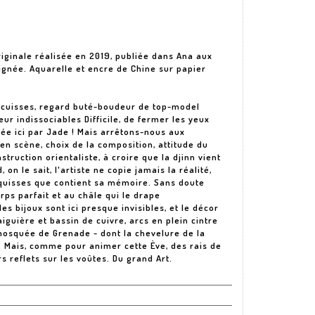
riginale réalisée en 2019, publiée dans Ana aux
ignée. Aquarelle et encre de Chine sur papier
es cuisses, regard buté-boudeur de top-model
ur indissociables Difficile, de fermer les yeux
ée ici par Jade ! Mais arrêtons-nous aux
n scène, choix de la composition, attitude du
nstruction orientaliste, à croire que la djinn vient
on le sait, l'artiste ne copie jamais la réalité,
quisses que contient sa mémoire. Sans doute
rps parfait et au châle qui le drape
s bijoux sont ici presque invisibles, et le décor
iguière et bassin de cuivre, arcs en plein cintre
 mosquée de Grenade - dont la chevelure de la
. Mais, comme pour animer cette Ève, des rais de
rs reflets sur les voûtes. Du grand Art.