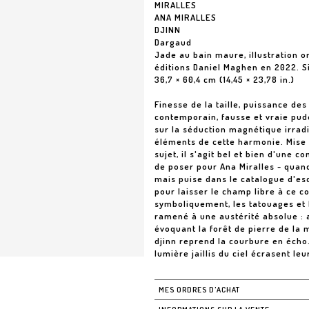
MIRALLES
ANA MIRALLES
DJINN
Dargaud
Jade au bain maure, illustration o
éditions Daniel Maghen en 2022. S
36,7 × 60,4 cm (14,45 × 23,78 in.)
Finesse de la taille, puissance d
contemporain, fausse et vraie pude
sur la séduction magnétique irradi
éléments de cette harmonie. Mise e
sujet, il s'agit bel et bien d'une co
de poser pour Ana Miralles - quand, 
mais puise dans le catalogue d'es
pour laisser le champ libre à ce co
symboliquement, les tatouages et le
ramené à une austérité absolue : a
évoquant la forêt de pierre de la
djinn reprend la courbure en écho
lumière jaillis du ciel écrasent leu
MES ORDRES D'ACHAT