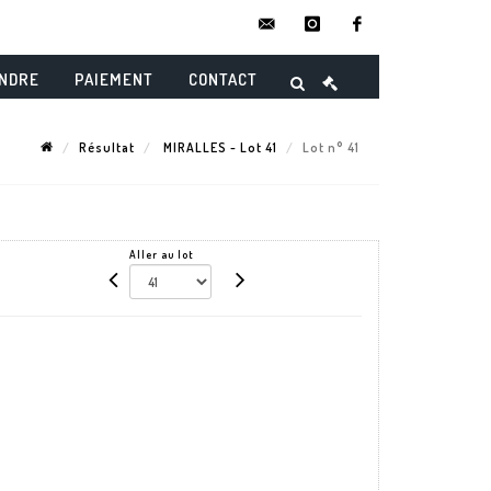
contact@danielmaghenencheres.
instagram
facebook
ENDRE
PAIEMENT
CONTACT
Résultat
MIRALLES - Lot 41
Lot n° 41
Aller au lot