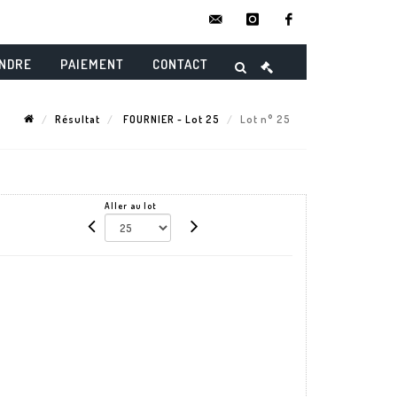
contact@danielmaghenencheres.
instagram
facebook
ENDRE
PAIEMENT
CONTACT
Résultat
FOURNIER - Lot 25
Lot n° 25
Aller au lot