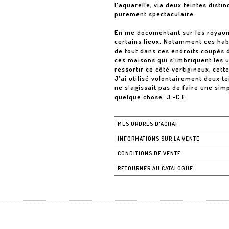
l'aquarelle, via deux teintes disti
purement spectaculaire.
En me documentant sur les royaume
certains lieux. Notamment ces habit
de tout dans ces endroits coupés 
ces maisons qui s'imbriquent les un
ressortir ce côté vertigineux, cette
J'ai utilisé volontairement deux te
ne s'agissait pas de faire une simpl
quelque chose. J.-C.F.
MES ORDRES D'ACHAT
INFORMATIONS SUR LA VENTE
CONDITIONS DE VENTE
RETOURNER AU CATALOGUE