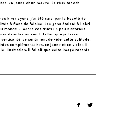
nctes, un jaune et un mauve. Le résultat est
s himalayens, j'ai été saisi par la beauté de
ats à flanc de falaise. Les gens étaient à l'abri
du monde. J'adore ces trucs un peu biscornus,
es dans les autres. Il fallait que je fasse
 verticalité, ce sentiment de vide, cette solitude.
intes complémentaires, ce jaune et ce violet. Il
e illustration, il fallait que cette image raconte