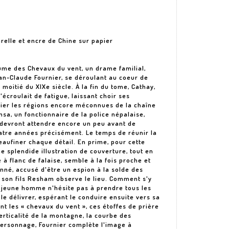
relle et encre de Chine sur papier
lume des Chevaux du vent, un drame familial,
an-Claude Fournier, se déroulant au coeur de
moitié du XIXe siècle. À la fin du tome, Cathay,
écroulait de fatigue, laissant choir ses
ier les régions encore méconnues de la chaîne
sa, un fonctionnaire de la police népalaise,
s devront attendre encore un peu avant de
Quatre années précisément. Le temps de réunir la
aufiner chaque détail. En prime, pour cette
e splendide illustration de couverture, tout en
é à flanc de falaise, semble à la fois proche et
nné, accusé d'être un espion à la solde des
, son fils Resham observe le lieu. Comment s'y
 jeune homme n'hésite pas à prendre tous les
le délivrer, espérant le conduire ensuite vers sa
nt les « chevaux du vent », ces étoffes de prière
verticalité de la montagne, la courbe des
personnage, Fournier complète l'image à