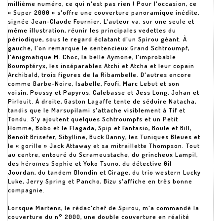
millième numéro, ce qui n'est pas rien ! Pour l'occasion, ce
« Super 2000 » s'offre une couverture panoramique inédite,
signée Jean-Claude Fournier. L'auteur va, sur une seule et
même illustration, réunir les principales vedettes du
périodique, sous le regard éclatant d'un Spirou géant. À
gauche, l'on remarque le sentencieux Grand Schtroumpf,
l'énigmatique M. Choc, la belle Aymone, l'improbable
Boumptéryx, les inséparables Atchi et Atcha et leur copain
Archibald, trois figures de la Ribambelle. D'autres encore
comme Barbe-Noire, Isabelle, Foufi, Marc Lebut et son
voisin, Poussy et Papyrus, Calebasse et Jess Long, Johan et
Pirlouit. À droite, Gaston Lagaffe tente de séduire Natacha,
tandis que le Marsupilami s'attache visiblement à Tif et
Tondu. S'y ajoutent quelques Schtroumpfs et un Petit
Homme, Bobo et le Flagada, Spip et Fantasio, Boule et Bill,
Benoît Brisefer, Sibylline, Buck Danny, les Tuniques Bleues et
le « gorille » Jack Attaway et sa mitraillette Thompson. Tout
au centre, entouré du Scrameustache, du grincheux Lampil,
des héroïnes Sophie et Yoko Tsuno, du détective Gil
Jourdan, du tandem Blondin et Cirage, du trio western Lucky
Luke, Jerry Spring et Pancho, Bizu s'affiche en très bonne
compagnie.
Lorsque Martens, le rédac'chef de Spirou, m'a commandé la
couverture du n° 2000, une double couverture en réalité