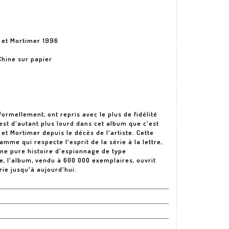
ke et Mortimer 1996
Chine sur papier
 formellement, ont repris avec le plus de fidélité
 est d'autant plus lourd dans cet album que c'est
 et Mortimer depuis le décès de l'artiste. Cette
amme qui respecte l'esprit de la série à la lettre,
'une pure histoire d'espionnage de type
e, l'album, vendu à 600 000 exemplaires, ouvrit
rie jusqu'à aujourd'hui.