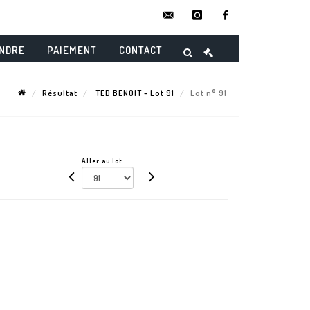
contact@danielmaghenencheres.
instagram
facebook
ENDRE
PAIEMENT
CONTACT
Résultat
TED BENOIT - Lot 91
Lot n° 91
Aller au lot