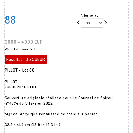
88
Aller au lot
3000 - 4000 EUR
Résultats avec frais
Résultat :
3 250EUR
PILLOT - Lot 88
PILLOT
FRÉDÉRIC PILLOT
Couverture originale réalisée pour Le Journal de Spirou
n°4374 du 9 février 2022.
Signée. Acrylique rehaussée de craie sur papier
32,8 × 41,4 cm (12,91 × 16,3 in.)