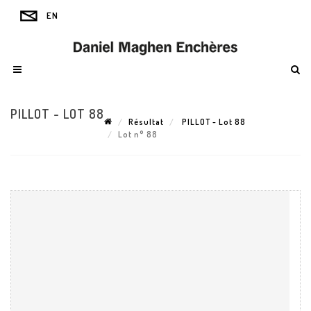
PILLOT - LOT 88
Résultat
PILLOT - Lot 88
Lot n° 88