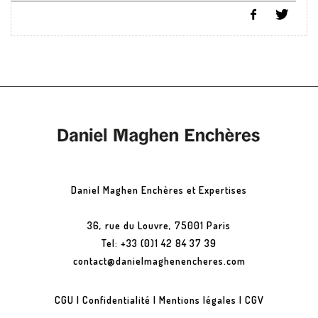
Daniel Maghen Enchères et Expertises
36, rue du Louvre, 75001 Paris
Tel: +33 (0)1 42 84 37 39
contact@danielmaghenencheres.com
CGU
|
Confidentialité
|
Mentions légales
|
CGV