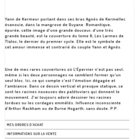
Yann de Kermeur portant dans ses bras Agnès de Kermellec
évanouie, dans la mangrove de Guyane. Romantique,
épurée, cette image d'une grande douceur, d'une très
grande beauté, est la couverture du tome 6, Les Larmes de
Tlaloc, le dernier du premier cycle. Elle est le symbole de
cet amour immense et contrarié du couple Yann et Agnès.
Une de mes rares couvertures où L'Épervier n'est pas seul,
même si les deux personnages ne semblent former qu'un
seul bloc. Ici, ce qui compte c'est l'émotion dégagée et
l'ambiance. Dans ce dessin vertical et presque statique, ce
sont les racines noueuses des palétuviers qui donnent le
mouvement. J'ai toujours adoré dessiner les racines
tordues ou les cordages emmêlés. Influence inconsciente
d'Arthur Rackham ou de Burne Hogarth, sans doute. P.P.
MES ORDRES D'ACHAT
INFORMATIONS SUR LA VENTE