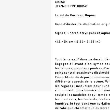
GIBRAT
JEAN-PIERRE GIBRAT
Le Vol du Corbeau, Dupuis
Gare d'Austerlitz, illustration orig
Signée. Encres acryliques et aquar
41,5 × 54 cm (16,34 × 21,26 in.)
Tout le narratif dans ce dessin tie
bagages à l'avant-plan, symboles 
les lampes, jusqu'aux poutres d'aci
point central quasiment dissimulé 
l'incertitude du départ, l'immine
différents aspects de la scène. Voi
les regards : insouciant pour l'une,
s'illuminent d'une lumière qui vien
sculpte les modelés et qui tombe su
les manteaux, les foulards, les fe
fenêtres, le tout dans une variati
de fabrique chromatique du béret d