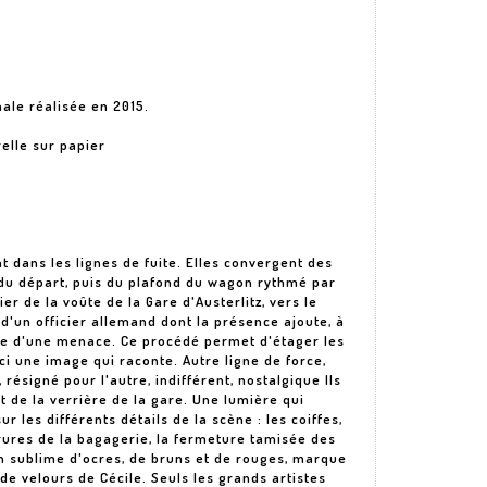
inale réalisée en 2015.
elle sur papier
nt dans les lignes de fuite. Elles convergent des
du départ, puis du plafond du wagon rythmé par
er de la voûte de la Gare d'Austerlitz, vers le
d'un officier allemand dont la présence ajoute, à
nce d'une menace. Ce procédé permet d'étager les
ci une image qui raconte. Autre ligne de force,
 résigné pour l'autre, indifférent, nostalgique Ils
t de la verrière de la gare. Une lumière qui
r les différents détails de la scène : les coiffes,
rrures de la bagagerie, la fermeture tamisée des
on sublime d'ocres, de bruns et de rouges, marque
e velours de Cécile. Seuls les grands artistes