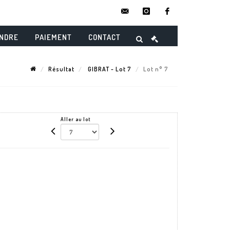
contact@danielmaghenencheres.
instagram
facebook
ENDRE
PAIEMENT
CONTACT
Résultat
GIBRAT - Lot 7
Lot n° 7
Aller au lot