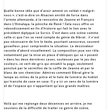
Quelle bonne idée que d'avoir amené un soldat « malgré-
nous », c'est-à-dire un Alsacien enrôlé de force dans
l'armée allemande, à la rencontre de Jeanne et François
dans L'Himalaya, la péniche de René ! Cela nous offre un
rebondissement en fin d'histoire qui fait le lien avec le
précédent diptyque Le Sursis. C'est dans une scène comme
celle-ci que l'on se rend compte du génie de Gibrat : il n'est
pas nécessaire de lire le texte, pourtant savoureux, souvent
gouailleur, pour comprendre la situation. Le dessinateur
raconte d'abord visuellement. La composition joue son rôle,
notamment par la mise en place d'obliques qui se « posent
» dans les deux dernières cases, soutenues par le jeu des
couleurs, ce vert-de-gris qui envahit la page, seulement
ponctué par le vermillon de la coiffe de Jeanne et par le
blanc de son chemisier. Admirez comment Gibrat gère la
lampe au milieu de la pièce et le halo de lumière du hublot
qui transite de case en case. Il y a ici un sens de la lumière
et de l'espace qui n'appartient qu'aux grands maîtres.
Voilà qui me replonge deux décennies en arrière, je me
souviens de la difficulté de traiter ce genre de scène,