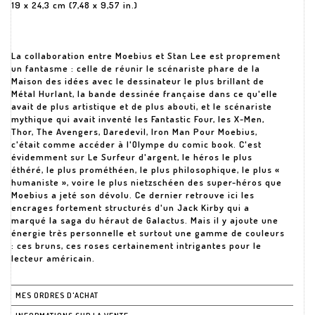
19 x 24,3 cm (7,48 x 9,57 in.)
La collaboration entre Moebius et Stan Lee est proprement
un fantasme : celle de réunir le scénariste phare de la
Maison des idées avec le dessinateur le plus brillant de
Métal Hurlant, la bande dessinée française dans ce qu'elle
avait de plus artistique et de plus abouti, et le scénariste
mythique qui avait inventé les Fantastic Four, les X-Men,
Thor, The Avengers, Daredevil, Iron Man Pour Moebius,
c'était comme accéder à l'Olympe du comic book. C'est
évidemment sur Le Surfeur d'argent, le héros le plus
éthéré, le plus prométhéen, le plus philosophique, le plus «
humaniste », voire le plus nietzschéen des super-héros que
Moebius a jeté son dévolu. Ce dernier retrouve ici les
encrages fortement structurés d'un Jack Kirby qui a
marqué la saga du héraut de Galactus. Mais il y ajoute une
énergie très personnelle et surtout une gamme de couleurs
: ces bruns, ces roses certainement intrigantes pour le
lecteur américain.
MES ORDRES D'ACHAT