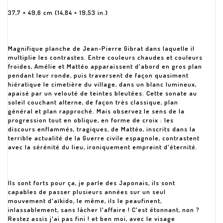
37,7 × 49,6 cm (14,84 × 19,53 in.)
Magnifique planche de Jean-Pierre Gibrat dans laquelle il
multiplie les contrastes. Entre couleurs chaudes et couleurs
froides, Amélie et Mattéo apparaissent d'abord en gros plan
pendant leur ronde, puis traversent de façon quasiment
hiératique le cimetière du village, dans un blanc lumineux,
apaisé par un velouté de teintes bleutées. Cette sonate au
soleil couchant alterne, de façon très classique, plan
général et plan rapproché. Mais observez le sens de la
progression tout en oblique, en forme de croix : les
discours enflammés, tragiques, de Mattéo, inscrits dans la
terrible actualité de la Guerre civile espagnole, contrastent
avec la sérénité du lieu, ironiquement empreint d'éternité.
Ils sont forts pour ça, je parle des Japonais, ils sont
capables de passer plusieurs années sur un seul
mouvement d'aïkido, le même, ils le peaufinent,
inlassablement, sans lâcher l'affaire ! C'est étonnant, non ?
Restez assis j'ai pas fini ! et ben moi, avec le visage