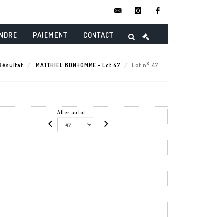
contact@danielmaghenencheres.
instagram
facebook
ENDRE
PAIEMENT
CONTACT
Résultat
MATTHIEU BONHOMME - Lot 47
Lot n° 47
Aller au lot