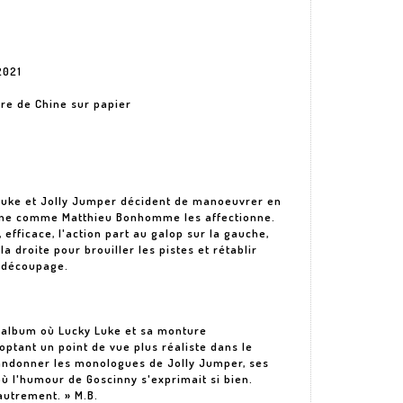
2021
cre de Chine sur papier
 Luke et Jolly Jumper décident de manoeuvrer en
cène comme Matthieu Bonhomme les affectionne.
fficace, l'action part au galop sur la gauche,
a droite pour brouiller les pistes et rétablir
e découpage.
'album où Lucky Luke et sa monture
tant un point de vue plus réaliste dans le
abandonner les monologues de Jolly Jumper, ses
 l'humour de Goscinny s'exprimait si bien.
 autrement. » M.B.