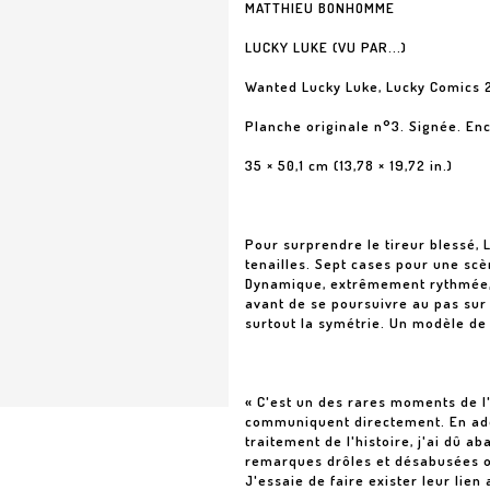
MATTHIEU BONHOMME
LUCKY LUKE (VU PAR...)
Wanted Lucky Luke, Lucky Comics 
Planche originale n°3. Signée. En
35 × 50,1 cm (13,78 × 19,72 in.)
Pour surprendre le tireur blessé,
tenailles. Sept cases pour une s
Dynamique, extrêmement rythmée, e
avant de se poursuivre au pas sur l
surtout la symétrie. Un modèle d
« C'est un des rares moments de l
communiquent directement. En adop
traitement de l'histoire, j'ai dû 
remarques drôles et désabusées où
J'essaie de faire exister leur lien