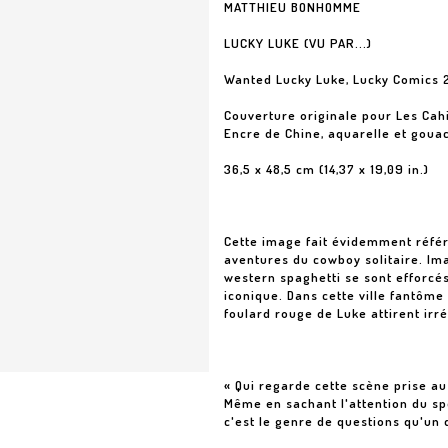
MATTHIEU BONHOMME
LUCKY LUKE (VU PAR...)
Wanted Lucky Luke, Lucky Comics 
Couverture originale pour Les Cah
Encre de Chine, aquarelle et goua
36,5 x 48,5 cm (14,37 x 19,09 in.)
Cette image fait évidemment référe
aventures du cowboy solitaire. Im
western spaghetti se sont efforcés
iconique. Dans cette ville fantôme
foulard rouge de Luke attirent irrés
« Qui regarde cette scène prise au
Même en sachant l'attention du spe
c'est le genre de questions qu'un