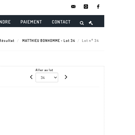
contact@danielmaghenencheres.
instagram
facebook
ENDRE
PAIEMENT
CONTACT
Résultat
MATTHIEU BONHOMME - Lot 34
Lot n° 34
Aller au lot