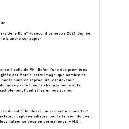
2021
iers de la BD n°14, second semestre 2021. Signée.
che blanche sur papier
nce à celle de Phil Defer, l'une des premières
aginée par Morris, cette image, que nombre de
 par la suite de reproduire, est devenue
 dominée par le bleu, la chemise jaune et le
istiblement l'oeil et les ennuis sur lui.
 ras du sol ? Un blessé, un serpent à sonnette ?
ctateur captivée ailleurs, par la tension du duel,
 dessinateur se pose en permanence. » M.B.