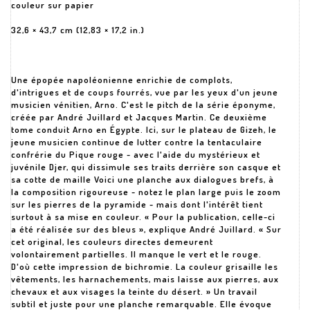
couleur sur papier
32,6 × 43,7 cm (12,83 × 17,2 in.)
Une épopée napoléonienne enrichie de complots,
d'intrigues et de coups fourrés, vue par les yeux d'un jeune
musicien vénitien, Arno. C'est le pitch de la série éponyme,
créée par André Juillard et Jacques Martin. Ce deuxième
tome conduit Arno en Égypte. Ici, sur le plateau de Gizeh, le
jeune musicien continue de lutter contre la tentaculaire
confrérie du Pique rouge - avec l'aide du mystérieux et
juvénile Djer, qui dissimule ses traits derrière son casque et
sa cotte de maille Voici une planche aux dialogues brefs, à
la composition rigoureuse - notez le plan large puis le zoom
sur les pierres de la pyramide - mais dont l'intérêt tient
surtout à sa mise en couleur. « Pour la publication, celle-ci
a été réalisée sur des bleus », explique André Juillard. « Sur
cet original, les couleurs directes demeurent
volontairement partielles. Il manque le vert et le rouge.
D'où cette impression de bichromie. La couleur grisaille les
vêtements, les harnachements, mais laisse aux pierres, aux
chevaux et aux visages la teinte du désert. » Un travail
subtil et juste pour une planche remarquable. Elle évoque