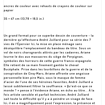
encres de couleur avec rehauts de crayons de couleur sur
papier
35 × 47 cm (13,78 × 18,5 in.)
Un grand format pour ce superbe dessin de couverture - la
dernière qu'effectuera André Juillard pour sa série des 7
vies de l'Épervier Ici, la mise en place ménage sans
déséquilibre l'emplacement du bandeau de titre. Sous un
vol de noirs charognards attirés par les cadavres, Ariane
tourne le dos aux massacres du siège de Perpignan,
symboles des horreurs de cette guerre franco-espagnole.
Elle retient de sa main finement gantée le cheval
Bucéphale. Prise dans les tourbillons de la guerre et de la
conspiration de Cinq-Mars, Ariane affronte une angoisse
personnelle bien pire Mais, sous le masque de femme
d'acier de l'une de ses héroïnes favorites, André Juillard a
laissé subtilement filtrer la souffrance. « Qu'est-ce que ce
monde ? » pense à l'évidence Ariane, en écho au titre... À la
fois artiste sensible et parfait technicien, André Julliard
sait toute la difficulté qu'il y a à peindre un visage de face.
Ici, il en a magnifiquement posé l'expression, la présence et