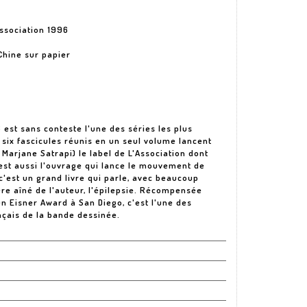
Association 1996
Chine sur papier
 est sans conteste l'une des séries les plus
six fascicules réunis en un seul volume lancent
Marjane Satrapi) le label de L'Association dont
l est aussi l'ouvrage qui lance le mouvement de
 c'est un grand livre qui parle, avec beaucoup
rère aîné de l'auteur, l'épilepsie. Récompensée
n Eisner Award à San Diego, c'est l'une des
çais de la bande dessinée.