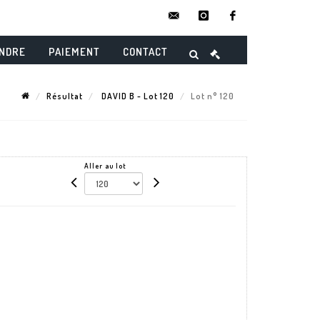
contact@danielmaghenencheres.
instagram
facebook
ENDRE
PAIEMENT
CONTACT
Résultat
DAVID B - Lot 120
Lot n° 120
Aller au lot