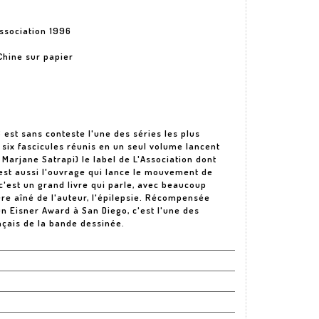
Association 1996
Chine sur papier
 est sans conteste l'une des séries les plus
six fascicules réunis en un seul volume lancent
Marjane Satrapi) le label de L'Association dont
l est aussi l'ouvrage qui lance le mouvement de
 c'est un grand livre qui parle, avec beaucoup
rère aîné de l'auteur, l'épilepsie. Récompensée
n Eisner Award à San Diego, c'est l'une des
çais de la bande dessinée.