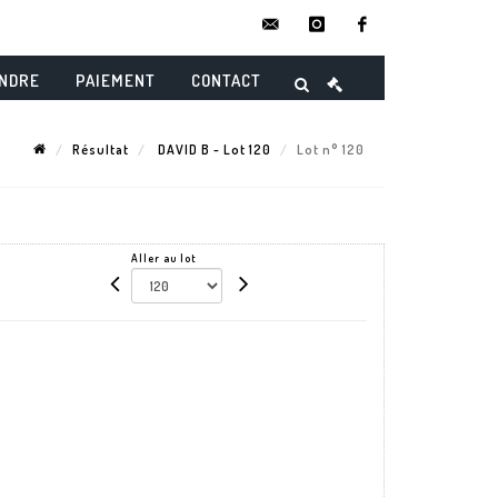
contact@danielmaghenencheres.
instagram
facebook
ENDRE
PAIEMENT
CONTACT
Résultat
DAVID B - Lot 120
Lot n° 120
Aller au lot