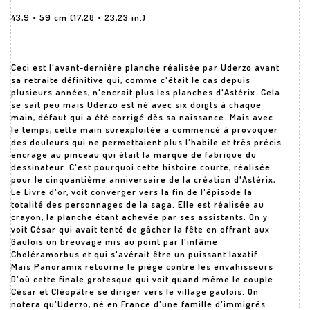
43,9 × 59 cm (17,28 × 23,23 in.)
Ceci est l'avant-dernière planche réalisée par Uderzo avant
sa retraite définitive qui, comme c'était le cas depuis
plusieurs années, n'encrait plus les planches d'Astérix. Cela
se sait peu mais Uderzo est né avec six doigts à chaque
main, défaut qui a été corrigé dès sa naissance. Mais avec
le temps, cette main surexploitée a commencé à provoquer
des douleurs qui ne permettaient plus l'habile et très précis
encrage au pinceau qui était la marque de fabrique du
dessinateur. C'est pourquoi cette histoire courte, réalisée
pour le cinquantième anniversaire de la création d'Astérix,
Le Livre d'or, voit converger vers la fin de l'épisode la
totalité des personnages de la saga. Elle est réalisée au
crayon, la planche étant achevée par ses assistants. On y
voit César qui avait tenté de gâcher la fête en offrant aux
Gaulois un breuvage mis au point par l'infâme
Choléramorbus et qui s'avérait être un puissant laxatif.
Mais Panoramix retourne le piège contre les envahisseurs
D'où cette finale grotesque qui voit quand même le couple
César et Cléopâtre se diriger vers le village gaulois. On
notera qu'Uderzo, né en France d'une famille d'immigrés