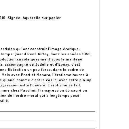
2010. Signée. Aquarelle sur papier
artistes qui ont construit l'image érotique,
 temps. Quand René Giffey, dans les années 1950,
roduction circule quasiment sous le manteau.
la, accompagné de Jodelle et d'Epoxy, c'est
 une libération un peu farce, dans le cadre de
. Mais avec Pratt et Manara, l'érotisme tourne à
e quand, comme c'est le cas ici avec cette pin-up
sgression est à l'oeuvre. L'érotisme se fait
 comme chez Pasolini. Transgression du sacré on
ssion de l'ordre moral qui a longtemps pesé
alie.