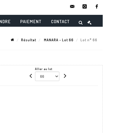
contact@danielmaghenencheres.
instagram
facebook
ENDRE
PAIEMENT
CONTACT
Résultat
MANARA - Lot 66
Lot n° 66
Aller au lot