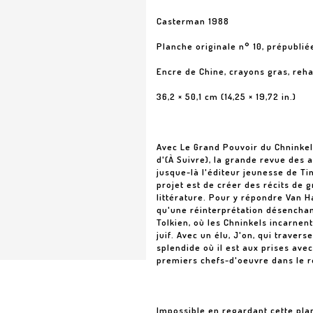
Casterman 1988
Planche originale n° 10, prépublié
Encre de Chine, crayons gras, reh
36,2 × 50,1 cm (14,25 × 19,72 in.)
Avec Le Grand Pouvoir du Chninkel
d'(À Suivre), la grande revue des 
jusque-là l'éditeur jeunesse de Tin
projet est de créer des récits de 
littérature. Pour y répondre Van 
qu'une réinterprétation désencha
Tolkien, où les Chninkels incarnent
juif. Avec un élu, J'on, qui trave
splendide où il est aux prises ave
premiers chefs-d'oeuvre dans le r
Impossible en regardant cette pl