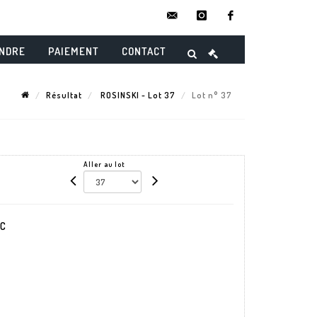
contact@danielmaghenencheres.
instagram
facebook
ENDRE
PAIEMENT
CONTACT
Résultat
ROSINSKI - Lot 37
Lot n° 37
Aller au lot
C