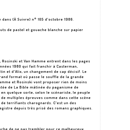
e dans (À Suivre) n° 105 d'octobre 1986.
auts de pastel et gouache blanche sur papier
, Rosinski et Van Hamme entrent dans les pages
années 1980 qui fait franchir à Casterman,
tin et d'Alix, un changement de cap décisif. Le
grand format où passe le souffle de la grande
Hamme et Rosinski vont proposer rien de moins
ntée de La Bible mâtinée du paganisme de
 en quelque sorte, selon le scénariste, le peuple
rse de multiples épreuves comme dans cette scène
c de terrifiants charognards. C'est un des
egistre depuis très prisé des romans graphiques.
anche de ne pas trembler pour ce malheureux