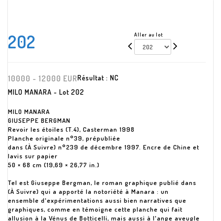
202
Aller au lot
10000 - 12000 EUR
Résultat :
NC
MILO MANARA - Lot 202
MILO MANARA
GIUSEPPE BERGMAN
Revoir les étoiles (T.4), Casterman 1998
Planche originale n°39, prépubliée
dans (À Suivre) n°239 de décembre 1997. Encre de Chine et
lavis sur papier
50 × 68 cm (19,69 × 26,77 in.)
Tel est Giuseppe Bergman, le roman graphique publié dans
(À Suivre) qui a apporté la notoriété à Manara : un
ensemble d'expérimentations aussi bien narratives que
graphiques, comme en témoigne cette planche qui fait
allusion à la Vénus de Botticelli, mais aussi à l'ange aveugle