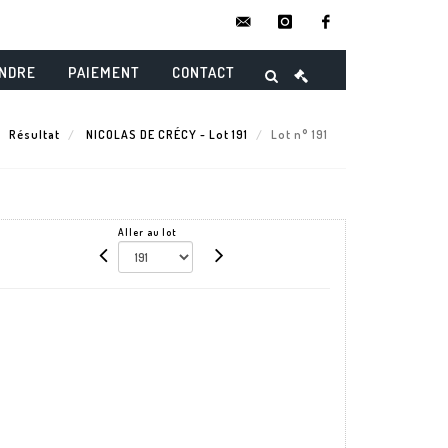
contact@danielmaghenencheres.
instagram
facebook
ENDRE
PAIEMENT
CONTACT
Résultat
NICOLAS DE CRÉCY - Lot 191
Lot n° 191
Aller au lot