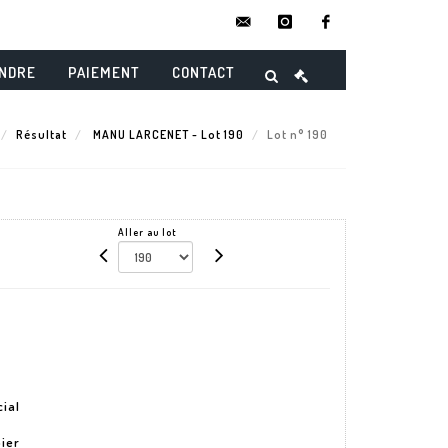
contact@danielmaghenencheres.
instagram
facebook
ENDRE
PAIEMENT
CONTACT
Résultat
MANU LARCENET - Lot 190
Lot n° 190
Aller au lot
cial
ier