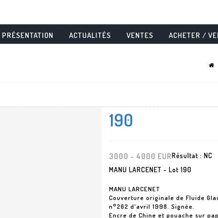
PRÉSENTATION
ACTUALITÉS
VENTES
ACHETER / V
190
3000 - 4000 EUR
Résultat :
NC
MANU LARCENET - Lot 190
MANU LARCENET
Couverture originale de Fluide Gla
n°262 d'avril 1998. Signée.
Encre de Chine et gouache sur pap