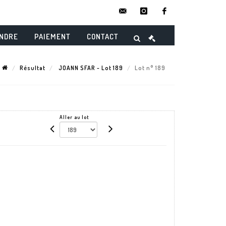
contact@danielmaghenencheres.
instagram
facebook
ENDRE
PAIEMENT
CONTACT
Résultat
JOANN SFAR - Lot 189
Lot n° 189
Aller au lot