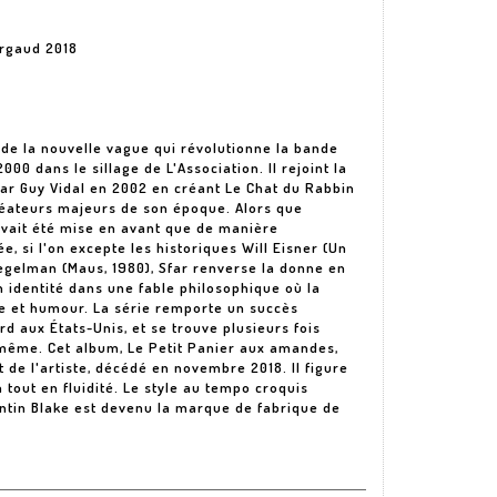
argaud 2018
e de la nouvelle vague qui révolutionne la bande
0 dans le sillage de L'Association. Il rejoint la
par Guy Vidal en 2002 en créant Le Chat du Rabbin
réateurs majeurs de son époque. Alors que
n'avait été mise en avant que de manière
, si l'on excepte les historiques Will Eisner (Un
iegelman (Maus, 1980), Sfar renverse la donne en
 identité dans une fable philosophique où la
e et humour. La série remporte un succès
rd aux États-Unis, et se trouve plusieurs fois
-même. Cet album, Le Petit Panier aux amandes,
t de l'artiste, décédé en novembre 2018. Il figure
tout en fluidité. Le style au tempo croquis
uentin Blake est devenu la marque de fabrique de