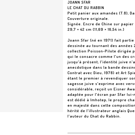
JOANN SFAR
LE CHAT DU RABBIN
Petit panier aux amandes (T.8), D
Couverture originale.
Signée. Encre de Chine sur papier
29,7 × 42 cm (11,69 × 16,54 in.)
Joann Sfar (né en 1971) fait parti
dessinée au tournant des années 200
collection Poisson-Pilote dirigée 
qui le consacre comme l'un des c
jusqu'à présent, l'identité juive 
anecdotique dans la bande dessinée
Contrat avec Dieu, 1978) et Art Sp
étant le premier à revendiquer son
sagesse juive s'exprime avec verv
considérable, reçoit un Eisner Awa
adaptée pour l'écran par Sfar lui
est dédié à Imhotep, le propre cha
en majesté dans cette composition 
hérité de l'illustrateur anglais Q
l'auteur du Chat du Rabbin.