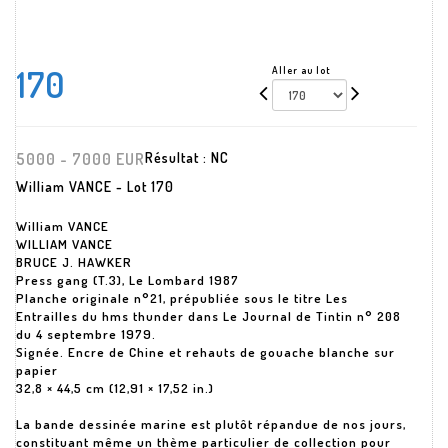
170
Aller au lot
5000 - 7000 EUR
Résultat :
NC
William VANCE - Lot 170
William VANCE
WILLIAM VANCE
BRUCE J. HAWKER
Press gang (T.3), Le Lombard 1987
Planche originale n°21, prépubliée sous le titre Les
Entrailles du hms thunder dans Le Journal de Tintin n° 208
du 4 septembre 1979.
Signée. Encre de Chine et rehauts de gouache blanche sur
papier
32,8 × 44,5 cm (12,91 × 17,52 in.)
La bande dessinée marine est plutôt répandue de nos jours,
constituant même un thème particulier de collection pour