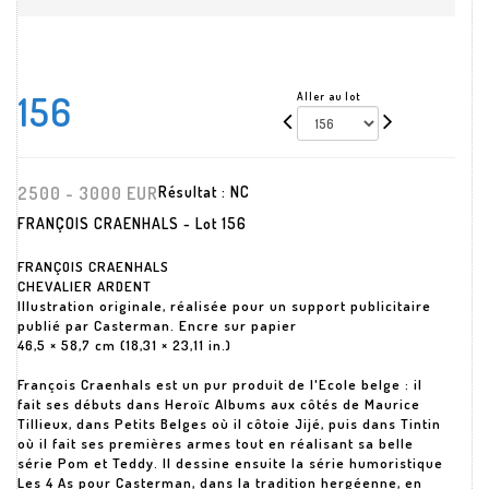
156
Aller au lot
2500 - 3000 EUR
Résultat :
NC
FRANÇOIS CRAENHALS - Lot 156
FRANÇOIS CRAENHALS
CHEVALIER ARDENT
Illustration originale, réalisée pour un support publicitaire
publié par Casterman. Encre sur papier
46,5 × 58,7 cm (18,31 × 23,11 in.)
François Craenhals est un pur produit de l'Ecole belge : il
fait ses débuts dans Heroïc Albums aux côtés de Maurice
Tillieux, dans Petits Belges où il côtoie Jijé, puis dans Tintin
où il fait ses premières armes tout en réalisant sa belle
série Pom et Teddy. Il dessine ensuite la série humoristique
Les 4 As pour Casterman, dans la tradition hergéenne, en