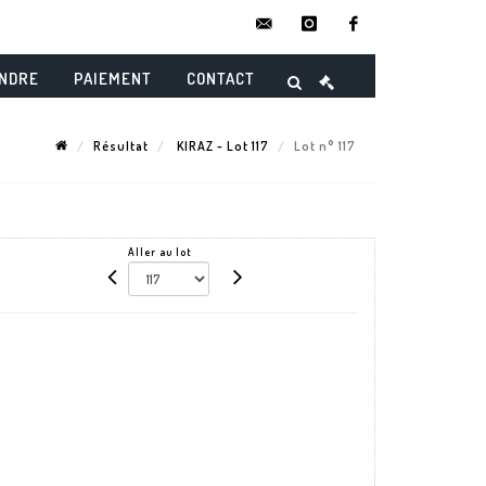
contact@danielmaghenencheres.
instagram
facebook
ENDRE
PAIEMENT
CONTACT
Résultat
KIRAZ - Lot 117
Lot n° 117
Aller au lot