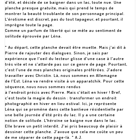
d'été, et décide de se baigner dans un lac, toute nue. Une
planche presque gratuite, mais qui prend le temps de
montrer la beauté troublante de son personnage principal.
L'érotisme est discret, pas du tout tapageur, et pourtant, il
imprègne toute la page.
Comme un parfum de liberté qui se mêle au sentiment de
solitude éprouvée par Léna.
" Au départ, cette planche devait être muette. Mais j'ai dit à
Pierre de rajouter des dialogues. Sinon, je sais par
expérience que l'oeil du lecteur glisse d'une case à l'autre
très vite et ne s'attarde pas sur ce genre de page. Pourtant,
c'est l'une de mes planches originales préférées. J'adore
travailler avec Christin. Là, nous sommes en Allemagne
de l'Est. Léna va rendre visite à un apparatchik. Pour cette
séquence, nous nous sommes rendus
à l'endroit précis avec Pierre. Mais c'était en hiver ! Bref,
c'est toute la magie du dessin : transformer un endroit
photographié en hiver en lieu estival. Ici, je représente
Léna qui se promène dans cette banlieue résidentielle par
une belle journée d'été près du lac. Il y a une certaine
notion de solitude. L'héroïne se baigne nue dans le lac.
Elle brave un petit interdit. J'ai pris beaucoup de plaisir à
dessiner cette planche. J'avoue que cela me coûte un peu