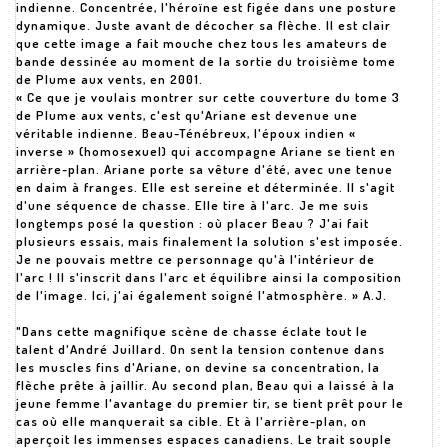
indienne. Concentrée, l'héroïne est figée dans une posture
dynamique. Juste avant de décocher sa flèche. Il est clair
que cette image a fait mouche chez tous les amateurs de
bande dessinée au moment de la sortie du troisième tome
de Plume aux vents, en 2001.
« Ce que je voulais montrer sur cette couverture du tome 3
de Plume aux vents, c'est qu'Ariane est devenue une
véritable indienne. Beau-Ténébreux, l'époux indien «
inverse » (homosexuel) qui accompagne Ariane se tient en
arrière-plan. Ariane porte sa vêture d'été, avec une tenue
en daim à franges. Elle est sereine et déterminée. Il s'agit
d'une séquence de chasse. Elle tire à l'arc. Je me suis
longtemps posé la question : où placer Beau ? J'ai fait
plusieurs essais, mais finalement la solution s'est imposée.
Je ne pouvais mettre ce personnage qu'à l'intérieur de
l'arc ! Il s'inscrit dans l'arc et équilibre ainsi la composition
de l'image. Ici, j'ai également soigné l'atmosphère. » A.J.
"Dans cette magnifique scène de chasse éclate tout le
talent d'André Juillard. On sent la tension contenue dans
les muscles fins d'Ariane, on devine sa concentration, la
flèche prête à jaillir. Au second plan, Beau qui a laissé à la
jeune femme l'avantage du premier tir, se tient prêt pour le
cas où elle manquerait sa cible. Et à l'arrière-plan, on
aperçoit les immenses espaces canadiens. Le trait souple