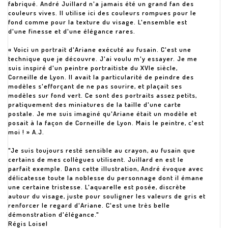
fabriqué. André Juillard n'a jamais été un grand fan des
couleurs vives. Il utilise ici des couleurs rompues pour le
fond comme pour la texture du visage. L'ensemble est
d'une finesse et d'une élégance rares.
« Voici un portrait d'Ariane exécuté au fusain. C'est une
technique que je découvre. J'ai voulu m'y essayer. Je me
suis inspiré d'un peintre portraitiste du XVIe siècle,
Corneille de Lyon. Il avait la particularité de peindre des
modèles s'efforçant de ne pas sourire, et plaçait ses
modèles sur fond vert. Ce sont des portraits assez petits,
pratiquement des miniatures de la taille d'une carte
postale. Je me suis imaginé qu'Ariane était un modèle et
posait à la façon de Corneille de Lyon. Mais le peintre, c'est
moi ! » A.J.
"Je suis toujours resté sensible au crayon, au fusain que
certains de mes collègues utilisent. Juillard en est le
parfait exemple. Dans cette illustration, André évoque avec
délicatesse toute la noblesse du personnage dont il émane
une certaine tristesse. L'aquarelle est posée, discrète
autour du visage, juste pour souligner les valeurs de gris et
renforcer le regard d'Ariane. C'est une très belle
démonstration d'élégance."
Régis Loisel