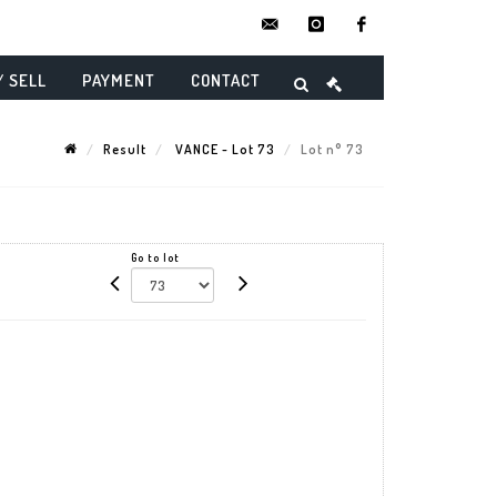
contact@danielmaghenencheres.
instagram
facebook
/ SELL
PAYMENT
CONTACT
Result
VANCE - Lot 73
Lot n° 73
Go to lot