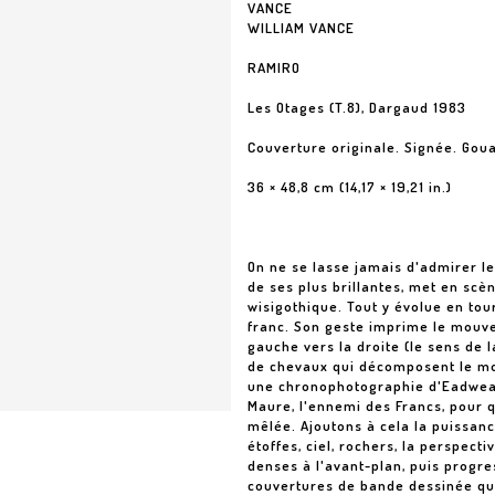
VANCE
WILLIAM VANCE
RAMIRO
Les Otages (T.8), Dargaud 1983
Couverture originale. Signée. Gou
36 × 48,8 cm (14,17 × 19,21 in.)
On ne se lasse jamais d'admirer le
de ses plus brillantes, met en sc
wisigothique. Tout y évolue en tour
franc. Son geste imprime le mouve
gauche vers la droite (le sens de l
de chevaux qui décomposent le m
une chronophotographie d'Eadweard
Maure, l'ennemi des Francs, pour 
mêlée. Ajoutons à cela la puissanc
étoffes, ciel, rochers, la perspect
denses à l'avant-plan, puis progr
couvertures de bande dessinée qui