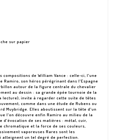
ache sur papier
s compositions de William Vance : celle-ci, l'une
ène Ramiro, son héros pérégrinant dans l'Espagne
billon autour de la figure centrale du chevalier
ment au dessin : sa grande épée tournoie de la
a lecture), invite à regarder cette suite de têtes
ouvement, comme dans une étude de Rubens ou
 Muybridge. Elles aboutissent sur la tête d'un
que l'on découvre enfin Ramiro au milieu de la
e d'évocation de ses matières : métal, cuir,
ive chromatique et la force de ses couleurs,
essivement vaporeuses Rares sont les
 atteignent un tel degré de perfection.