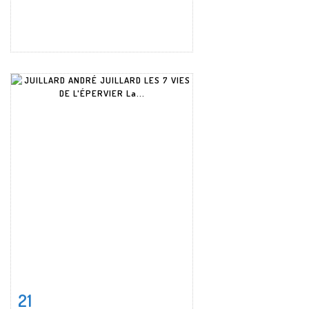
21
Item detail
Zoom