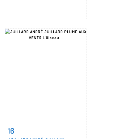
16
Item detail
Zoom