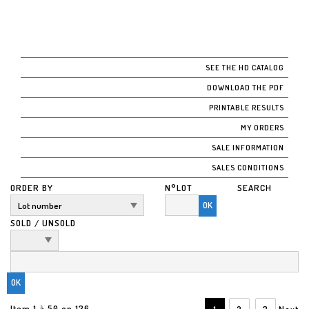
SEE THE HD CATALOG
DOWNLOAD THE PDF
PRINTABLE RESULTS
MY ORDERS
SALE INFORMATION
SALES CONDITIONS
ORDER BY
N°LOT
SEARCH
OK
SOLD / UNSOLD
Item 1 à 50 on 136
1
2
3
Next