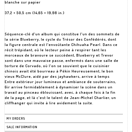
blanche sur papier
37,2 × 50,5 cm (14,65 × 19,98 in.)
Séquence-clé d'un album qui constitue l'un des sommets de
la série Blueberry, le cycle du Trésor des Confédérés, dont
la figure centrale est l'envoûtante Chihuaha Pearl. Dans ce
récit trépidant, où le lecteur peine à respirer tant les
morceaux de bravoure se succèdent, Blueberry et Trevor
sont dans une mauvaise passe, enfermés dans une salle de
torture de Corvado, où l'on se souvient que le cuisinier
chinois avait été bourreau à Pékin Heureusement, le bon
vieux McClure, aidé par des jayhawkers, arrive à temps
Entre extérieur jour lumineux et ambiance de souterrains,
Gir arrive formidablement à dynamiser la scène dans un
travail au pinceau éblouissant, avec, à chaque fois à la fin
de la page, et là c'est le talent de Jean-Michel Charlier, un
cliffhanger qui invite à lire avidement la suite.
MY ORDERS
SALE INFORMATION