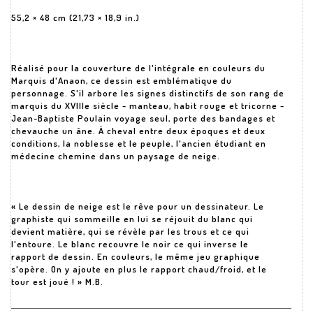
55,2 × 48 cm (21,73 × 18,9 in.)
Réalisé pour la couverture de l'intégrale en couleurs du
Marquis d'Anaon, ce dessin est emblématique du
personnage. S'il arbore les signes distinctifs de son rang de
marquis du XVIIIe siècle - manteau, habit rouge et tricorne -
Jean-Baptiste Poulain voyage seul, porte des bandages et
chevauche un âne. À cheval entre deux époques et deux
conditions, la noblesse et le peuple, l'ancien étudiant en
médecine chemine dans un paysage de neige.
« Le dessin de neige est le rêve pour un dessinateur. Le
graphiste qui sommeille en lui se réjouit du blanc qui
devient matière, qui se révèle par les trous et ce qui
l'entoure. Le blanc recouvre le noir ce qui inverse le
rapport de dessin. En couleurs, le même jeu graphique
s'opère. On y ajoute en plus le rapport chaud/froid, et le
tour est joué ! » M.B.