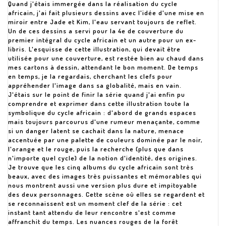
Quand j'étais immergée dans la réalisation du cycle
africain, j'ai fait plusieurs dessins avec l'idée d'une mise en
miroir entre Jade et Kim, l'eau servant toujours de reflet.
Un de ces dessins a servi pour la 4e de couverture du
premier intégral du cycle africain et un autre pour un ex-
libris. L'esquisse de cette illustration, qui devait être
utilisée pour une couverture, est restée bien au chaud dans
mes cartons à dessin, attendant le bon moment. De temps
en temps, je la regardais, cherchant les clefs pour
appréhender l'image dans sa globalité, mais en vain.
J'étais sur le point de finir la série quand j'ai enfin pu
comprendre et exprimer dans cette illustration toute la
symbolique du cycle africain : d'abord de grands espaces
mais toujours parcourus d'une rumeur menaçante, comme
si un danger latent se cachait dans la nature, menace
accentuée par une palette de couleurs dominée par le noir,
l'orange et le rouge, puis la recherche (plus que dans
n'importe quel cycle) de la notion d'identité, des origines.
Je trouve que les cinq albums du cycle africain sont très
beaux, avec des images très puissantes et mémorables qui
nous montrent aussi une version plus dure et impitoyable
des deux personnages. Cette scène où elles se regardent et
se reconnaissent est un moment clef de la série : cet
instant tant attendu de leur rencontre s'est comme
affranchit du temps. Les nuances rouges de la forêt