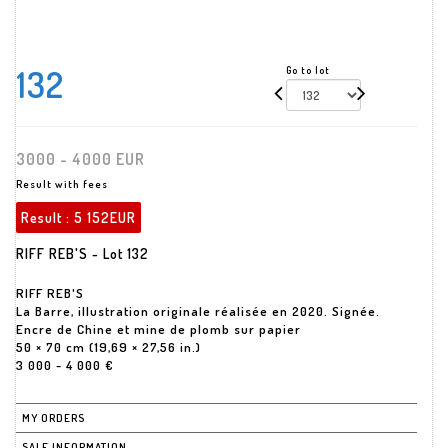
132
Go to lot
3000 - 4000 EUR
Result with fees
Result :
5 152EUR
RIFF REB'S - Lot 132
RIFF REB'S
La Barre, illustration originale réalisée en 2020. Signée.
Encre de Chine et mine de plomb sur papier
50 × 70 cm (19,69 × 27,56 in.)
3 000 - 4 000 €
MY ORDERS
SALE INFORMATION