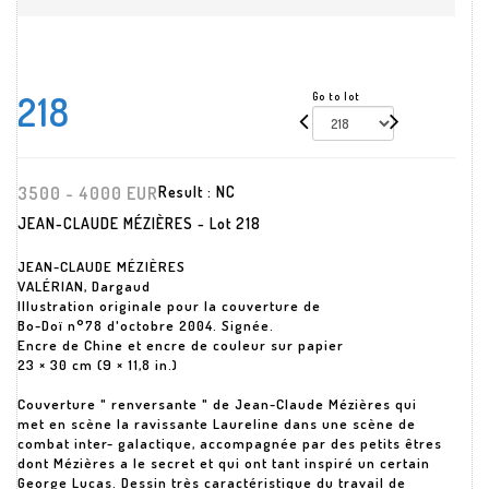
218
Go to lot
3500 - 4000 EUR
Result :
NC
JEAN-CLAUDE MÉZIÈRES - Lot 218
JEAN-CLAUDE MÉZIÈRES
VALÉRIAN, Dargaud
Illustration originale pour la couverture de
Bo-Doï n°78 d'octobre 2004. Signée.
Encre de Chine et encre de couleur sur papier
23 × 30 cm (9 × 11,8 in.)
Couverture " renversante " de Jean-Claude Mézières qui
met en scène la ravissante Laureline dans une scène de
combat inter- galactique, accompagnée par des petits êtres
dont Mézières a le secret et qui ont tant inspiré un certain
George Lucas. Dessin très caractéristique du travail de